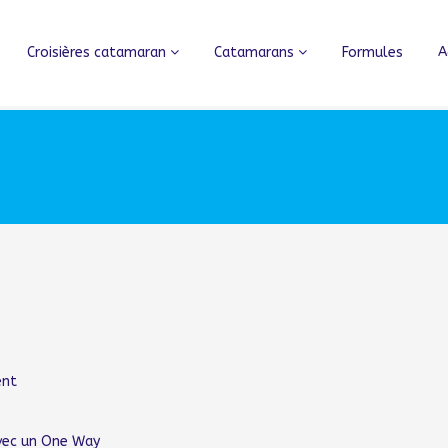
Croisières catamaran
Catamarans
Formules
A
ent
 avec un One Way